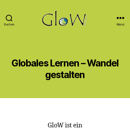
Suchen
Menü
GloW
Karlsruhe
e.V.
Globales Lernen – Wandel
gestalten
GloW ist ein