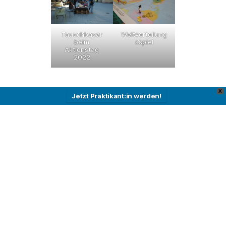
Tauschbasar
Weltverteilung
beim
sspiel
Aktionstag
2022
X
Jetzt Praktikant:in werden!
Datenschutz
Impressum
Instagram
Kontakt
Suche
nach: