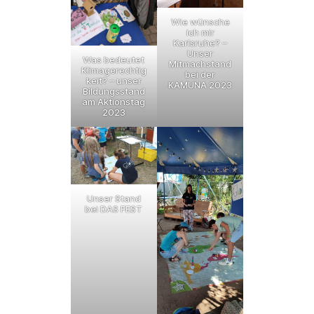
Wie wünsche
ich mir
Karlsruhe? –
Unser
Was bedeutet
Mitmachstand
Klimagerechtig
bei der
keit? – unser
KAMUNA 2023
Bildungsstand
am Aktionstag
2023
Unser Stand
bei DAS FEST