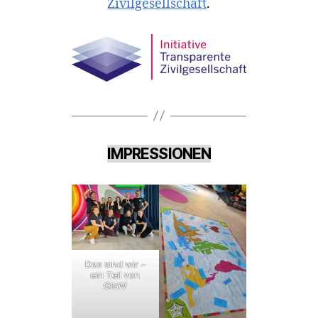
Zivilgesellschaft
.
IMPRESSIONEN
Das sind wir –
ein Teil von
GloW