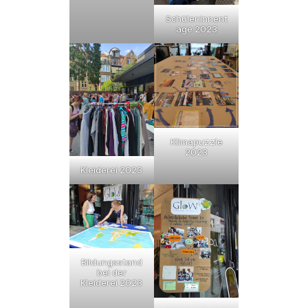
Schüler:innent
age 2023
Klimapuzzle
2023
Kleiderei 2023
Bildungsstand
bei der
Kleiderei 2023