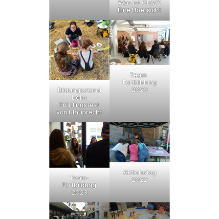
Was ist GloW?
Eine Übersicht
Team-
Fortbildung
2023
Bildungsstand
beim
Frühlingsfest
von Klauprecht
Aktionstag
Team-
2022
Fortbildung
2023