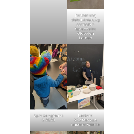
Fortbildung
diskriminierung
ssensible
Sprache im
Globalen
Lernen
Spielzeugtausc
Leckere
h 2023
Waffeln von
unserer Valerie